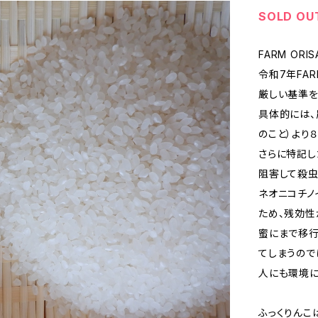
SOLD OU
FARM ORI
令和7年FA
厳しい基準を
具体的には
のこと）より
さらに特記し
阻害して殺虫
ネオニコチノ
ため、残効性
蜜にまで移行
てしまうので
人にも環境に
ふっくりんこ