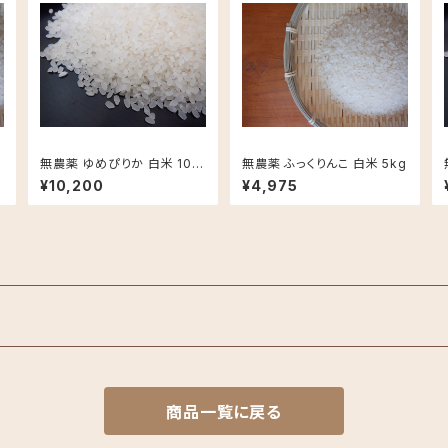
無農薬 ゆめぴりか 白米 10k
無農薬 ふっくりんこ 白米 5kg
g
¥10,200
¥4,975
商品一覧に戻る