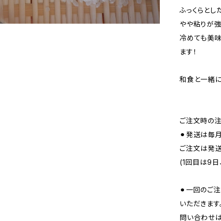
ふっくらとし
やや粘りが強
冷めても美味
ます！
和食と一緒
ご注文時の
⚫︎発送は毎月
ご注文は発送
(1回目は9
⚫︎一回のご
いただきます
問い合わせは