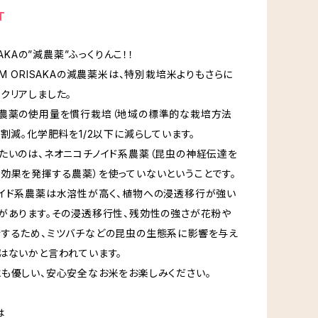
T
SAKAの”減農薬”ふっくりんこ！！
RM ORISAKAの減農薬米は、特別栽培米よりもさらに
クリアしました。
、農薬の使用量を慣行栽培（地域の標準的な栽培方法
８割減。化学肥料を1/2以下に減らしています。
たいのは、ネオニコチノイド系農薬（昆虫の神経伝達を
効果を発揮する農薬）を使っていないということです。
イド系農薬は水溶性が高く、植物への浸透移行が強い
があります。その浸透移行性、残効性の強さが花粉や
するため、ミツバチなどの昆虫の生態系に影響を与え
はないかと言われています。
も優しい、安心安全なお米をお楽しみください。
は